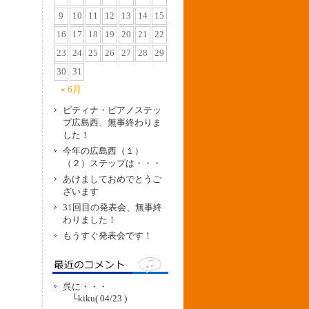
9
10
11
12
13
14
15
16
17
18
19
20
21
22
23
24
25
26
27
28
29
30
31
« 6月
ピティナ・ピアノステッ
プ広島西、無事終わりま
した！
今年の広島西（１）
（２）ステップは・・・
あけましておめでとうご
ざいます
31回目の発表会、無事終
わりました！
もうすぐ発表会です！
呉に・・・
└
kiku
( 04/23 )