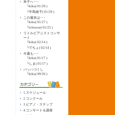
米子へ･･･
└
kiku
( 01/29 )
└
牛島綾子
( 01/29 )
この週末は･･･
└
kiku
( 01/27 )
└
ichinose
( 01/25 )
リトルピアニストコンサ
ート
└
kiku
( 02/14 )
└
でちょ
( 02/14 )
今週も･･･
└
kiku
( 01/17 )
└
しま
( 01/17 )
バッハづくし
└
kiku
( 09/26 )
1.スケジュール
2.コンクール
3.ピアノ・ステップ
4.コンサート＆講座