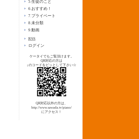
5.生徒のこと
6.おすすめ！
7.プライベート
8.未分類
9.動画
RSS
ログイン
ケータイでもご覧頂けます。
QR対応の方は
↓のコードをピッとして下さい☆
QR対応以外の方は、
http://www.sawada.tv/piano/
にアクセス！