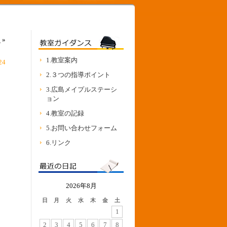
！
»
1.教室案内
24
2.３つの指導ポイント
3.広島メイプルステーシ
ョン
4.教室の記録
5.お問い合わせフォーム
6.リンク
2026年8月
日
月
火
水
木
金
土
1
2
3
4
5
6
7
8