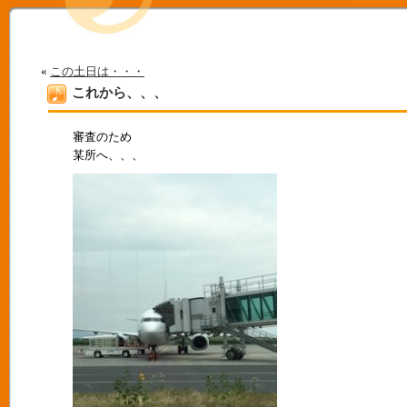
«
この土日は・・・
これから、、、
審査のため
某所へ、、、